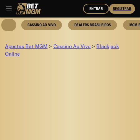
ENTRAR
REGISTRAR
CASSINO AO VIVO
DEALERS BRASILEIROS
MGM E
Apostas Bet MGM
>
Cassino Ao Vivo
>
Blackjack
Online