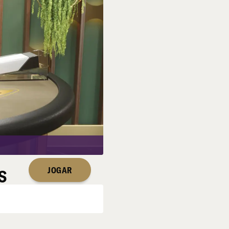
JOGAR
S