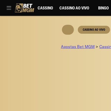
CASSINO
CASSINO AO VIVO
BINGO
CASSINO AO VIVO
Apostas Bet MGM
>
Cassi