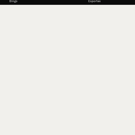
Bingo
Esportes
BETMGM