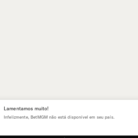
Lamentamos muito!
Infelizmente, BetMGM não está disponível em seu país.