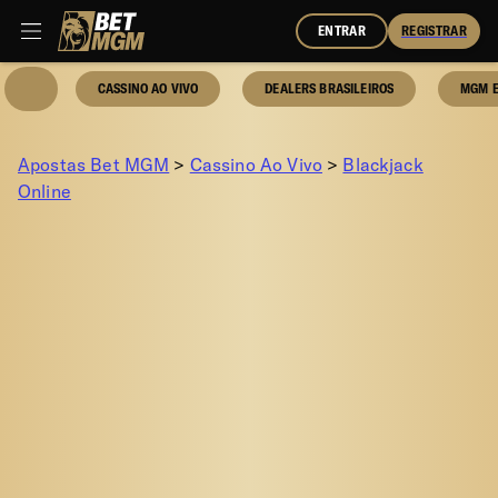
ENTRAR
REGISTRAR
CASSINO AO VIVO
DEALERS BRASILEIROS
MGM E
Apostas Bet MGM
>
Cassino Ao Vivo
>
Blackjack
Online