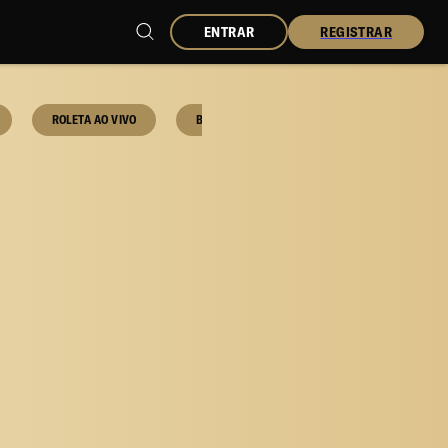
ENTRAR
REGISTRAR
ROLETA AO VIVO
BLACKJACK AO VIVO
GAME SHOWS