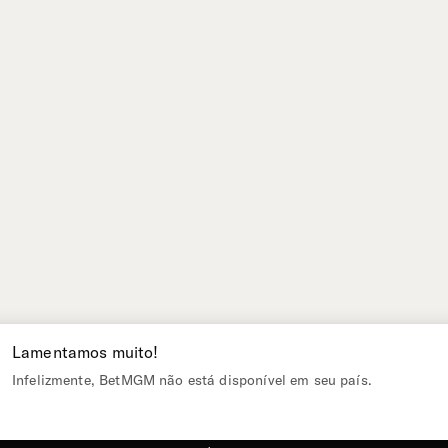
Lamentamos muito!
Infelizmente, BetMGM não está disponível em seu país.