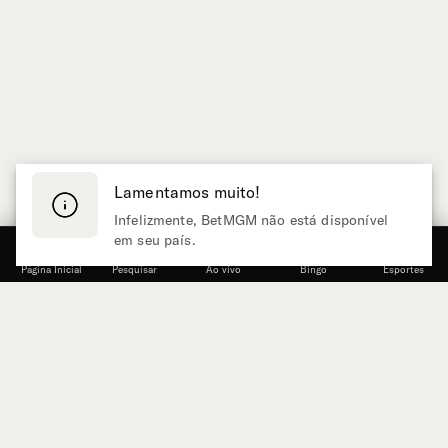
Lamentamos muito!
Infelizmente, BetMGM não está disponível
em seu país.
Página Inicial
Pesquisar
Ao vivo
Bingo
Esportes
Trazido para você por