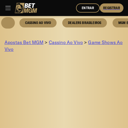
ENTRAR
REGISTRAR
CASSINO AO VIVO
DEALERS BRASILEIROS
MGM E
Apostas Bet MGM
>
Cassino Ao Vivo
>
Game Shows Ao
Vivo