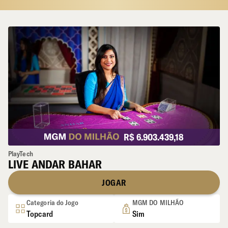
R$ 6.903.439,18
PlayTech
LIVE ANDAR BAHAR
JOGAR
Categoria do Jogo
MGM DO MILHÃO
Topcard
Sim