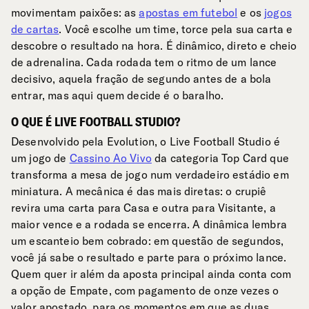
movimentam paixões: as
apostas em futebol
e os
jogos
de cartas
. Você escolhe um time, torce pela sua carta e
descobre o resultado na hora. É dinâmico, direto e cheio
de adrenalina. Cada rodada tem o ritmo de um lance
decisivo, aquela fração de segundo antes de a bola
entrar, mas aqui quem decide é o baralho.
O QUE É LIVE FOOTBALL STUDIO?
Desenvolvido pela Evolution, o Live Football Studio é
um jogo de
Cassino Ao Vivo
da categoria Top Card que
transforma a mesa de jogo num verdadeiro estádio em
miniatura. A mecânica é das mais diretas: o crupiê
revira uma carta para Casa e outra para Visitante, a
maior vence e a rodada se encerra. A dinâmica lembra
um escanteio bem cobrado: em questão de segundos,
você já sabe o resultado e parte para o próximo lance.
Quem quer ir além da aposta principal ainda conta com
a opção de Empate, com pagamento de onze vezes o
valor apostado, para os momentos em que as duas