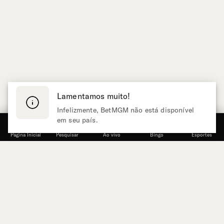
Lamentamos muito!
Infelizmente, BetMGM não está disponível
em seu país.
Página Inicial
Pesquisar
Ao vivo
Bingo
Esportes
Trazido para você por