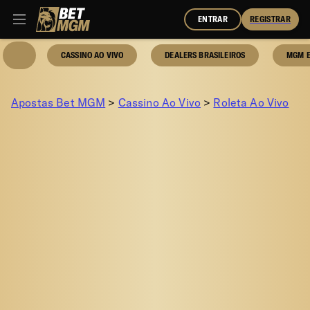
ENTRAR
REGISTRAR
CASSINO AO VIVO
DEALERS BRASILEIROS
MGM E
Apostas Bet MGM
>
Cassino Ao Vivo
>
Roleta Ao Vivo