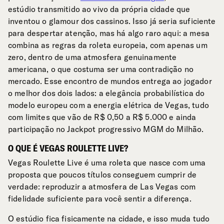
estúdio transmitido ao vivo da própria cidade que
inventou o glamour dos cassinos. Isso já seria suficiente
para despertar atenção, mas há algo raro aqui: a mesa
combina as regras da roleta europeia, com apenas um
zero, dentro de uma atmosfera genuinamente
americana, o que costuma ser uma contradição no
mercado. Esse encontro de mundos entrega ao jogador
o melhor dos dois lados: a elegância probabilística do
modelo europeu com a energia elétrica de Vegas, tudo
com limites que vão de R$ 0,50 a R$ 5.000 e ainda
participação no Jackpot progressivo MGM do Milhão.
O QUE É VEGAS ROULETTE LIVE?
Vegas Roulette Live é uma roleta que nasce com uma
proposta que poucos títulos conseguem cumprir de
verdade: reproduzir a atmosfera de Las Vegas com
fidelidade suficiente para você sentir a diferença.
O estúdio fica fisicamente na cidade, e isso muda tudo