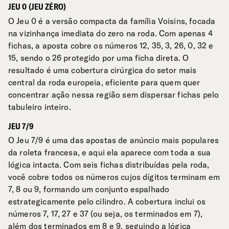
JEU 0 (JEU ZÉRO)
O Jeu 0 é a versão compacta da família Voisins, focada
na vizinhança imediata do zero na roda. Com apenas 4
fichas, a aposta cobre os números 12, 35, 3, 26, 0, 32 e
15, sendo o 26 protegido por uma ficha direta. O
resultado é uma cobertura cirúrgica do setor mais
central da roda europeia, eficiente para quem quer
concentrar ação nessa região sem dispersar fichas pelo
tabuleiro inteiro.
JEU 7/9
O Jeu 7/9 é uma das apostas de anúncio mais populares
da roleta francesa, e aqui ela aparece com toda a sua
lógica intacta. Com seis fichas distribuídas pela roda,
você cobre todos os números cujos dígitos terminam em
7, 8 ou 9, formando um conjunto espalhado
estrategicamente pelo cilindro. A cobertura inclui os
números 7, 17, 27 e 37 (ou seja, os terminados em 7),
além dos terminados em 8 e 9, seguindo a lógica