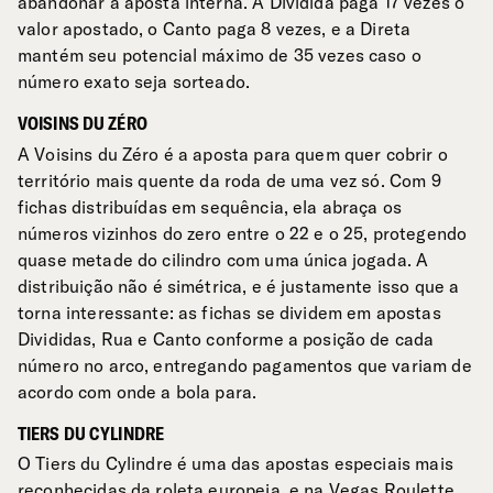
abandonar a aposta interna. A Dividida paga 17 vezes o
valor apostado, o Canto paga 8 vezes, e a Direta
mantém seu potencial máximo de 35 vezes caso o
número exato seja sorteado.
VOISINS DU ZÉRO
A Voisins du Zéro é a aposta para quem quer cobrir o
território mais quente da roda de uma vez só. Com 9
fichas distribuídas em sequência, ela abraça os
números vizinhos do zero entre o 22 e o 25, protegendo
quase metade do cilindro com uma única jogada. A
distribuição não é simétrica, e é justamente isso que a
torna interessante: as fichas se dividem em apostas
Divididas, Rua e Canto conforme a posição de cada
número no arco, entregando pagamentos que variam de
acordo com onde a bola para.
TIERS DU CYLINDRE
O Tiers du Cylindre é uma das apostas especiais mais
reconhecidas da roleta europeia, e na Vegas Roulette