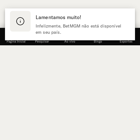
Lamentamos muito!
Infelizmente, BetMGM não está disponível
em seu país.
Página Inicial
Pesquisar
Ao vivo
Bingo
Esportes
Trazido para você por
BAIXE O APLICATIVO BETMGM BRASIL
MÍDIA SOCIAL