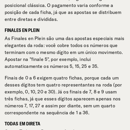
posicional clássica. O pagamento varia conforme a
posição de cada ficha, já que as apostas se distribuem
entre diretas e divididas.
FINALES EN PLEIN
As Finales en Plein são uma das apostas especiais mais
elegantes da roda: você cobre todos os números que
terminam com o mesmo dígito em um único movimento.
Apostar na "finale 5", por exemplo, inclui
automaticamente os números 5, 15, 25 e 35.
Finais de 0 a 6 exigem quatro fichas, porque cada um
desses dígitos tem quatro representantes na roda (por
exemplo, 0, 10, 20 e 30). Já os finais de 7, 8 e 9 usam
três fichas, já que esses dígitos aparecem apenas nos
números 7, 17, 27 e assim por diante, sem um quarto
correspondente na sequência de 1 a 36.
TODAS EM DIRETA