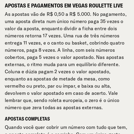
APOSTAS E PAGAMENTOS EM VEGAS ROULETTE LIVE
As apostas vão de R$ 0,50 a R$ 5.000. No pagamento,
uma aposta direta num único número paga 35 vezes o
valor da aposta, enquanto dividir a ficha entre dois
números retorna 17 vezes. Uma rua de três números
entrega 11 vezes, e o canto ou basket, cobrindo quatro
números, paga 8 vezes. A linha, com seis números
cobertos, paga 5 vezes o valor apostado. Nas apostas
externas, o ritmo muda para um equilíbrio diferente.
Coluna e dúzia pagam 2 vezes o valor apostado,
enquanto as apostas de metade da mesa, como
vermelho ou preto, par ou ímpar, e baixa ou alta,
devolvem o valor apostado em caso de acerto. Vale
lembrar que, sendo roleta europeia, o zero é o único
número que zera todas as apostas externas.
APOSTAS COMPLETAS
Quando você quer cobrir um número com tudo que tem,