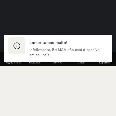
Lamentamos muito!
Infelizmente, BetMGM não está disponível
em seu país.
Página Inicial
Pesquisar
Ao vivo
Bingo
Esportes
BAIXE O APLICATIVO BETMGM BRASIL