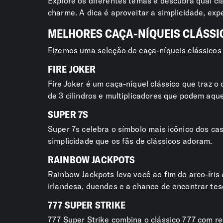
Explore os diferentes temas e descubra qual cl
charme. A dica é aproveitar a simplicidade, exp
MELHORES CAÇA-NÍQUEIS CLÁSSI
Fizemos uma seleção de caça-níqueis clássicos 
FIRE JOKER
Fire Joker é um caça-níquel clássico que traz o
de 3 cilindros e multiplicadores que podem aqu
SUPER 7S
Super 7s celebra o símbolo mais icônico dos ca
simplicidade que os fãs de clássicos adoram.
RAINBOW JACKPOTS
Rainbow Jackpots leva você ao fim do arco-íris 
irlandesa, duendes e a chance de encontrar te
777 SUPER STRIKE
777 Super Strike combina o clássico 777 com r