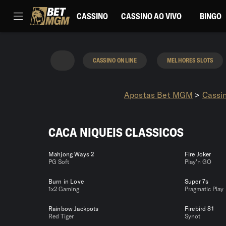
CASSINO
CASSINO AO VIVO
BINGO
CASSINO ONLINE
MELHORES SLOTS
Apostas Bet MGM
>
Cassi
CACA NIQUEIS CLASSICOS
Mahjong Ways 2
Fire Joker
PG Soft
Play'n GO
Burn in Love
Super 7s
1x2 Gaming
Pragmatic Play
Rainbow Jackpots
Firebird 81
Red Tiger
Synot