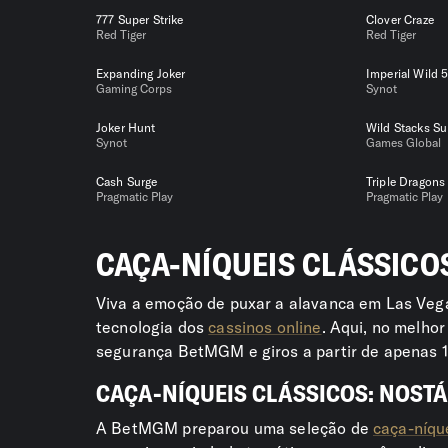
777 Super Strike
Clover Craze
Red Tiger
Red Tiger
Expanding Joker
Imperial Wild
Gaming Corps
Synot
Joker Hunt
Wild Stacks Su
Synot
Games Global
Cash Surge
Triple Dragons
Pragmatic Play
Pragmatic Play
CAÇA-NÍQUEIS CLÁSSICO
Viva a emoção de puxar a alavanca em Las Vegas
tecnologia dos
cassinos online
. Aqui, no melhor
segurança BetMGM e giros a partir de apenas 1
CAÇA-NÍQUEIS CLÁSSICOS: NOST
A BetMGM preparou uma seleção de
caça-níqu