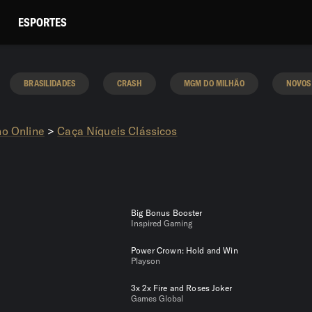
ESPORTES
BRASILIDADES
CRASH
MGM DO MILHÃO
NOVOS
no Online
>
Caça Níqueis Clássicos
Big Bonus Booster
Inspired Gaming
Power Crown: Hold and Win
Playson
3x 2x Fire and Roses Joker
Games Global