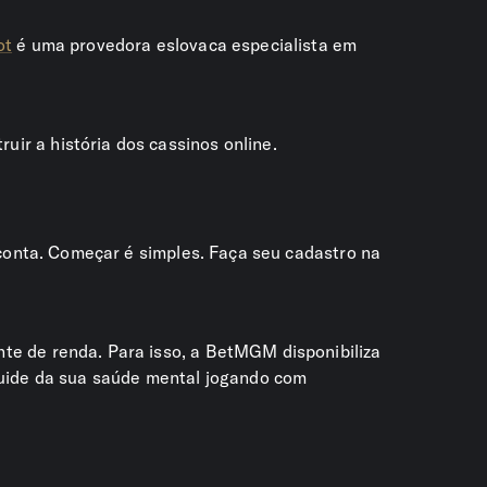
ot
é uma provedora eslovaca especialista em
ir a história dos cassinos online.
 conta. Começar é simples. Faça seu cadastro na
te de renda. Para isso, a BetMGM disponibiliza
 Cuide da sua saúde mental jogando com