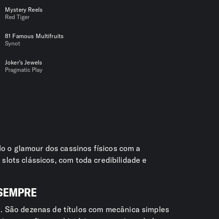
Mystery Reels
Red Tiger
81 Famous Multifruits
Synot
Joker's Jewels
Pragmatic Play
do o glamour dos cassinos físicos com a
 slots clássicos, com toda credibilidade e
 SEMPRE
a. São dezenas de títulos com mecânica simples