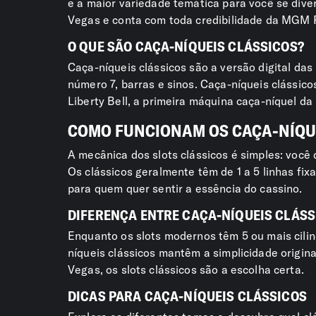
e a maior variedade temática para você se diver
Vegas e conta com toda credibilidade da MGM R
O QUE SÃO CAÇA-NÍQUEIS CLÁSSICOS?
Caça-níqueis clássicos são a versão digital das
número 7, barras e sinos. Caça-níqueis clássic
Liberty Bell, a primeira máquina caça-níquel da
COMO FUNCIONAM OS CAÇA-NÍQU
A mecânica dos slots clássicos é simples: você 
Os clássicos geralmente têm de 1 a 5 linhas fi
para quem quer sentir a essência do cassino.
DIFERENÇA ENTRE CAÇA-NÍQUEIS CLÁS
Enquanto os slots modernos têm 5 ou mais cilin
níqueis clássicos mantêm a simplicidade origin
Vegas, os slots clássicos são a escolha certa.
DICAS PARA CAÇA-NÍQUEIS CLÁSSICOS