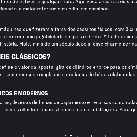
tir onde estiver, a qualquer hora. Aqui você encontra os clás
esorts, a maior referência mundial em cassinos.
 máquinas que fizeram a fama dos cassinos físicos, com 3 cili
os oferecem uma jogabilidade simples e direta. A história co
 história. Hoje, mais de um século depois, esse charme perma
EIS CLÁSSICOS?
define o valor da aposta, gira os cilindros e torce para os s
xas, sem recursos complexos ou rodadas de bônus elaboradas. 
SICOS E MODERNOS
dros, dezenas de linhas de pagamento e recursos como rodada
al: menos cilindros, menos linhas e menos distrações. Para q