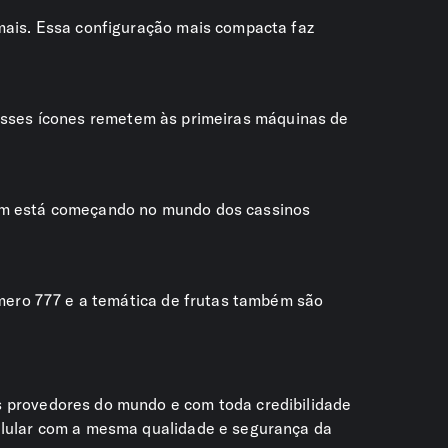
 mais. Essa configuração mais compacta faz
s. Esses ícones remetem às primeiras máquinas de
uem está começando no mundo dos cassinos
úmero 777 e a temática de frutas também são
s provedores do mundo e com toda credibilidade
celular com a mesma qualidade e segurança da