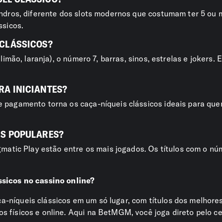
indros, diferente dos slots modernos que costumam ter 5 ou
ssicos.
 CLÁSSICOS?
 limão, laranja), o número 7, barras, sinos, estrelas e joker
RA INICIANTES?
e pagamento torna os caça-níqueis clássicos ideais para q
IS POPULARES?
agmatic Play estão entre os mais jogados. Os títulos com o n
ssicos no cassino online?
-níqueis clássicos em um só lugar, com títulos dos melhore
s físicos e online. Aqui na BetMGM, você joga direto pelo 