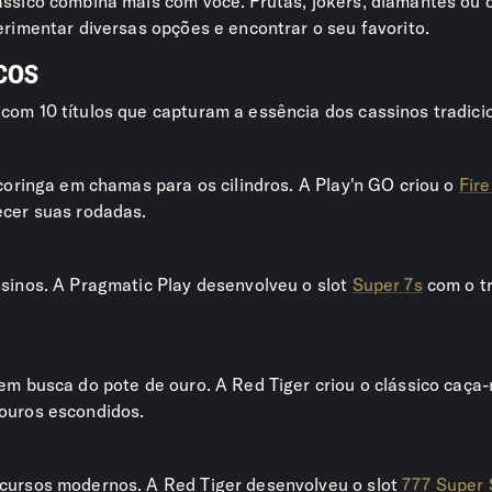
ássico combina mais com você. Frutas, jokers, diamantes ou 
erimentar diversas opções e encontrar o seu favorito.
COS
com 10 títulos que capturam a essência dos cassinos tradici
 coringa em chamas para os cilindros. A Play'n GO criou o
Fire
ecer suas rodadas.
ssinos. A Pragmatic Play desenvolveu o slot
Super 7s
com o tr
em busca do pote de ouro. A Red Tiger criou o clássico caça
souros escondidos.
ecursos modernos. A Red Tiger desenvolveu o slot
777 Super 