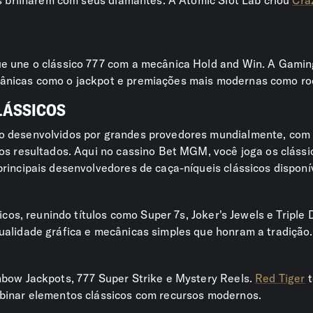
os brilharem com seus diamantes. A Atomic Slot Lab criou
Cra
ue une o clássico 777 com a mecânica Hold and Win. A Gami
ânicas como o jackpot e premiações mais modernas como ro
LÁSSICOS
 desenvolvidos por grandes provedores mundialmente, com c
os resultados. Aqui no cassino Bet MGM, você joga os clássi
principais desenvolvedores de caça-níqueis clássicos dispo
icos, reunindo títulos como Super 7s, Joker's Jewels e Triple
ualidade gráfica e mecânicas simples que honram a tradição.
nbow Jackpots, 777 Super Strike e Mystery Reels.
Red Tiger
t
binar elementos clássicos com recursos modernos.