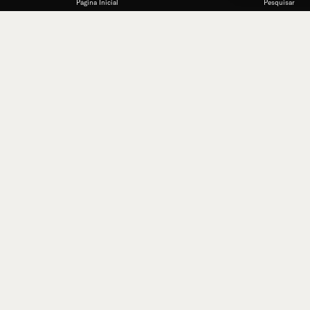
Página Inicial
Pesquisar
APOSTA ESPORTIVA