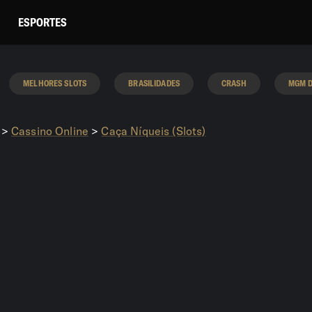
ESPORTES
MELHORES SLOTS
BRASILIDADES
CRASH
MGM D
>
Cassino Online
>
Caça Níqueis (Slots)