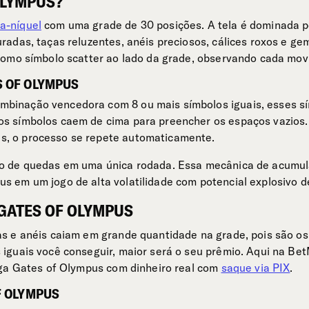
OLYMPUS?
a-níquel
com uma grade de 30 posições. A tela é dominada p
radas, taças reluzentes, anéis preciosos, cálices roxos e ge
 como símbolo scatter ao lado da grade, observando cada mo
 OF OLYMPUS
binação vencedora com 8 ou mais símbolos iguais, esses s
os símbolos caem de cima para preencher os espaços vazios.
, o processo se repete automaticamente.
ro de quedas em uma única rodada. Essa mecânica de acumul
s em um jogo de alta volatilidade com potencial explosivo d
GATES OF OLYMPUS
as e anéis caiam em grande quantidade na grade, pois são os
 iguais você conseguir, maior será o seu prêmio. Aqui na Be
joga Gates of Olympus com dinheiro real com
saque via PIX
.
F OLYMPUS