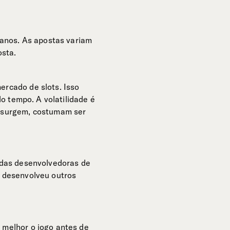
 anos. As apostas variam
osta.
rcado de slots. Isso
o tempo. A volatilidade é
o surgem, costumam ser
adas desenvolvedoras de
 desenvolveu outros
 melhor o jogo antes de