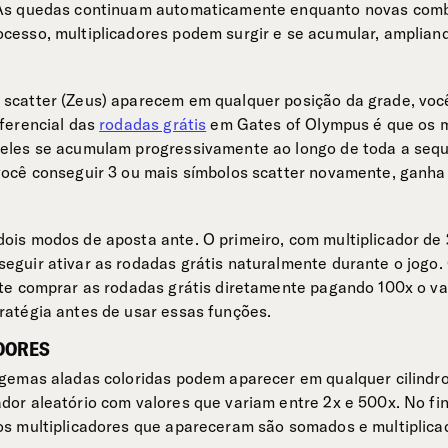
. As quedas continuam automaticamente enquanto novas com
cesso, multiplicadores podem surgir e se acumular, ampliando
 scatter (Zeus) aparecem em qualquer posição da grade, voc
iferencial das
rodadas grátis
em Gates of Olympus é que os m
 eles se acumulam progressivamente ao longo de toda a sequ
você conseguir 3 ou mais símbolos scatter novamente, ganha 
ois modos de aposta ante. O primeiro, com multiplicador de 
eguir ativar as rodadas grátis naturalmente durante o jogo
ite comprar as rodadas grátis diretamente pagando 100x o val
ratégia antes de usar essas funções.
DORES
 gemas aladas coloridas podem aparecer em qualquer cilindro
dor aleatório com valores que variam entre 2x e 500x. No fi
os multiplicadores que apareceram são somados e multiplicad