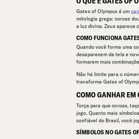
O QUE É GATES OF 
Gates of Olympus é um
caç
mitologia grega: coroas dou
a luz divina. Zeus aparece
COMO FUNCIONA GATES
Quando você forma uma com
desaparecem da tela e nov
formarem mais combinações
Não há limite para o núme
transforma Gates of Olympu
COMO GANHAR EM 
Torça para que coroas, taç
jogo. Quanto mais símbolos
confiável do Brasil, você 
SÍMBOLOS NO GATES O