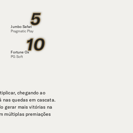
5
Jumbo Safari
Pragmatic Play
10
Fortune Ox
PG Soft
iplicar, chegando ao
á nas quedas em cascata.
 gerar mais vitórias na
m múltiplas premiações