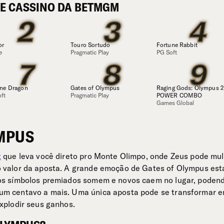
E CASSINO DA BETMGM
2
3
4
or
Touro Sortudo
Fortune Rabbit
e
Pragmatic Play
PG Soft
7
8
9
une Dragon
Gates of Olympus
Raging Gods: Olympus 2
ft
Pragmatic Play
POWER COMBO
Games Global
YMPUS
t
que leva você direto pro Monte Olimpo, onde Zeus pode mult
 valor da aposta. A grande emoção de Gates of Olympus est
os símbolos premiados somem e novos caem no lugar, podendo
m centavo a mais. Uma única aposta pode se transformar e
xplodir seus ganhos.