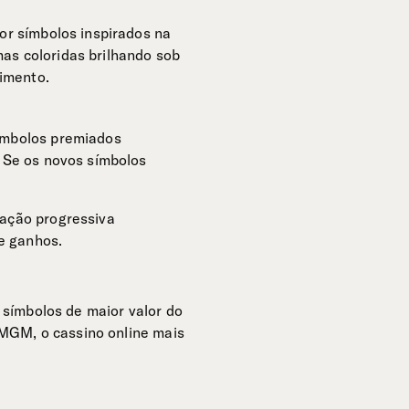
or símbolos inspirados na
mas coloridas brilhando sob
vimento.
ímbolos premiados
 Se os novos símbolos
ação progressiva
e ganhos.
 símbolos de maior valor do
tMGM, o cassino online mais