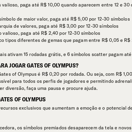
s valioso, paga até R$ 10,00 quando aparecem entre 12 e 30 
ímbolo de maior valor, paga até R$ 5,00 por 12-30 símbolos
rarquia de valores, paga até R$ 3,00 por 12-30 símbolos
o valioso, paga até R$ 2,40 por 12-30 símbolos
co tipos diferentes de gemas que pagam entre R$ 0,05 e R$
mais ativam 15 rodadas grátis, e 6 símbolos scatter pagam at
ARA JOGAR GATES OF OLYMPUS?
Gates of Olympus é R$ 0,20 por rodada. Ou seja, com R$ 1,00 
ssível para todos os perfis de jogadores e permitindo adren
ser diversão, faça uma pausa e procure ajuda.
GATES OF OLYMPUS
ecursos exclusivos que aumentam a emoção e o potencial de
edora, os símbolos premiados desaparecem da tela e novos