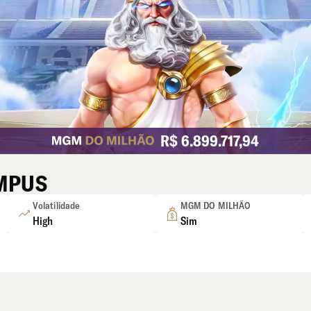
R$ 6.899.717,94
YMPUS
Volatilidade
MGM DO MILHÃO
High
Sim