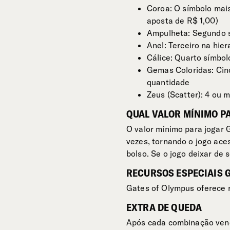
Coroa: O símbolo mai
aposta de R$ 1,00)
Ampulheta: Segundo s
Anel: Terceiro na hie
Cálice: Quarto símbol
Gemas Coloridas: Cin
quantidade
Zeus (Scatter): 4 ou 
QUAL VALOR MÍNIMO P
O valor mínimo para jogar 
vezes, tornando o jogo ace
bolso. Se o jogo deixar de 
RECURSOS ESPECIAIS 
Gates of Olympus oferece r
EXTRA DE QUEDA
Após cada combinação venc