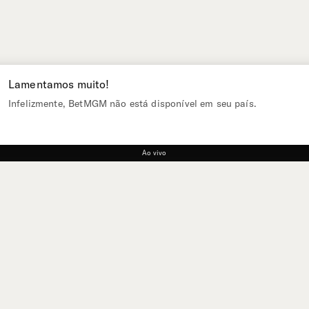
Lamentamos muito!
Infelizmente, BetMGM não está disponível em seu país.
Ao vivo
Trazido para você por
BAIXE O APLICATIVO BETMGM BRASIL