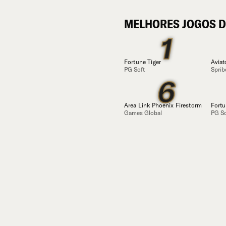
MELHORES JOGOS D
1
Fortune Tiger
Aviat
PG Soft
Sprib
6
Area Link Phoenix Firestorm
Fort
Games Global
PG So