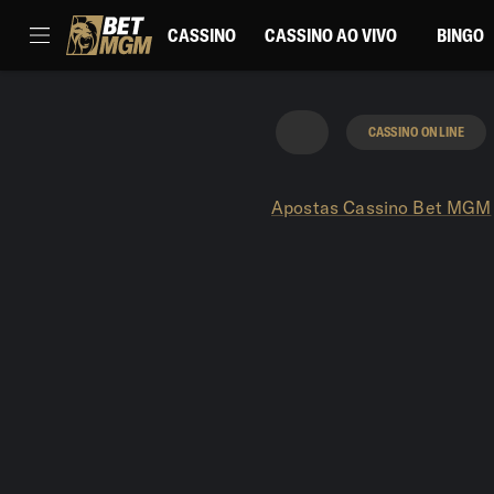
CASSINO
CASSINO AO VIVO
BINGO
CASSINO ONLINE
Apostas Cassino Bet MGM