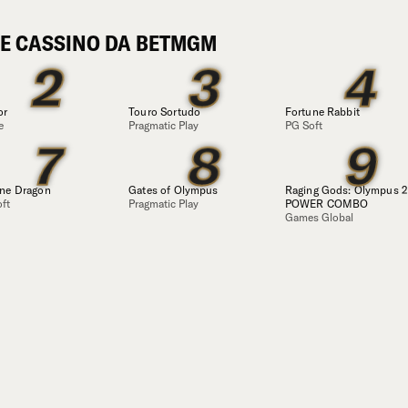
E CASSINO DA BETMGM
2
3
4
or
Touro Sortudo
Fortune Rabbit
e
Pragmatic Play
PG Soft
7
8
9
une Dragon
Gates of Olympus
Raging Gods: Olympus 2
ft
Pragmatic Play
POWER COMBO
Games Global