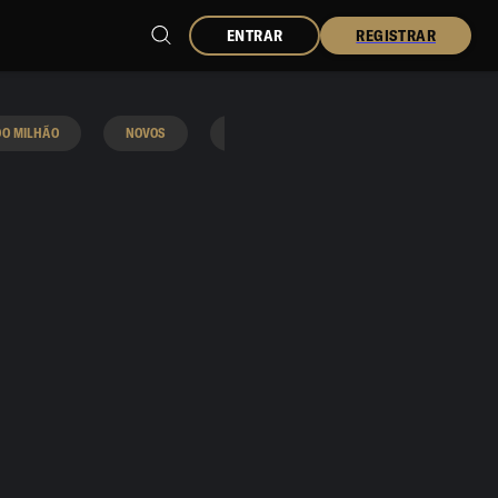
ENTRAR
REGISTRAR
O MILHÃO
NOVOS
MGM EXCLUSIVOS
BINGO AO VIVO