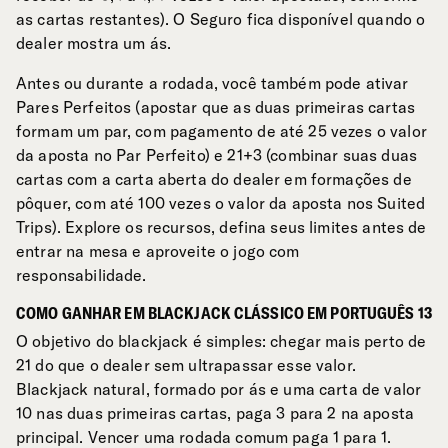
as cartas restantes). O Seguro fica disponível quando o
dealer mostra um ás.
Antes ou durante a rodada, você também pode ativar
Pares Perfeitos (apostar que as duas primeiras cartas
formam um par, com pagamento de até 25 vezes o valor
da aposta no Par Perfeito) e 21+3 (combinar suas duas
cartas com a carta aberta do dealer em formações de
pôquer, com até 100 vezes o valor da aposta nos Suited
Trips). Explore os recursos, defina seus limites antes de
entrar na mesa e aproveite o jogo com
responsabilidade.
COMO GANHAR EM BLACKJACK CLÁSSICO EM PORTUGUÊS 13
O objetivo do blackjack é simples: chegar mais perto de
21 do que o dealer sem ultrapassar esse valor.
Blackjack natural, formado por ás e uma carta de valor
10 nas duas primeiras cartas, paga 3 para 2 na aposta
principal. Vencer uma rodada comum paga 1 para 1.