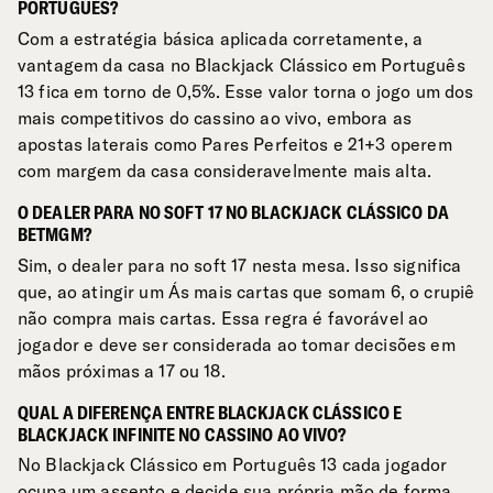
PORTUGUÊS?
Com a estratégia básica aplicada corretamente, a
vantagem da casa no Blackjack Clássico em Português
13 fica em torno de 0,5%. Esse valor torna o jogo um dos
mais competitivos do cassino ao vivo, embora as
apostas laterais como Pares Perfeitos e 21+3 operem
com margem da casa consideravelmente mais alta.
O DEALER PARA NO SOFT 17 NO BLACKJACK CLÁSSICO DA
BETMGM?
Sim, o dealer para no soft 17 nesta mesa. Isso significa
que, ao atingir um Ás mais cartas que somam 6, o crupiê
não compra mais cartas. Essa regra é favorável ao
jogador e deve ser considerada ao tomar decisões em
mãos próximas a 17 ou 18.
QUAL A DIFERENÇA ENTRE BLACKJACK CLÁSSICO E
BLACKJACK INFINITE NO CASSINO AO VIVO?
No Blackjack Clássico em Português 13 cada jogador
ocupa um assento e decide sua própria mão de forma