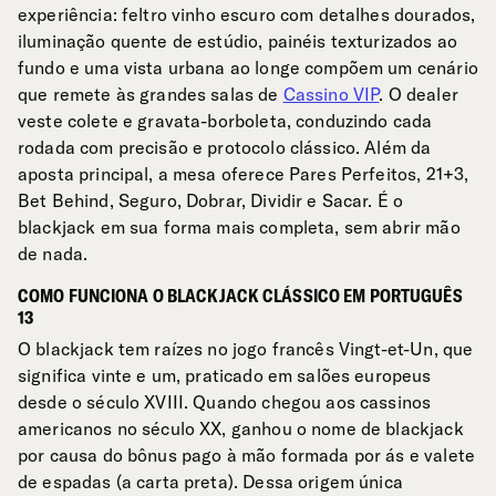
experiência: feltro vinho escuro com detalhes dourados,
iluminação quente de estúdio, painéis texturizados ao
fundo e uma vista urbana ao longe compõem um cenário
que remete às grandes salas de
Cassino VIP
. O dealer
veste colete e gravata-borboleta, conduzindo cada
rodada com precisão e protocolo clássico. Além da
aposta principal, a mesa oferece Pares Perfeitos, 21+3,
Bet Behind, Seguro, Dobrar, Dividir e Sacar. É o
blackjack em sua forma mais completa, sem abrir mão
de nada.
COMO FUNCIONA O BLACKJACK CLÁSSICO EM PORTUGUÊS
13
O blackjack tem raízes no jogo francês Vingt-et-Un, que
significa vinte e um, praticado em salões europeus
desde o século XVIII. Quando chegou aos cassinos
americanos no século XX, ganhou o nome de blackjack
por causa do bônus pago à mão formada por ás e valete
de espadas (a carta preta). Dessa origem única