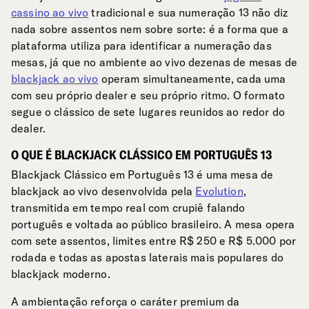
cassino ao vivo
tradicional e sua numeração 13 não diz
nada sobre assentos nem sobre sorte: é a forma que a
plataforma utiliza para identificar a numeração das
mesas, já que no ambiente ao vivo dezenas de mesas de
blackjack ao vivo
operam simultaneamente, cada uma
com seu próprio dealer e seu próprio ritmo. O formato
segue o clássico de sete lugares reunidos ao redor do
dealer.
O QUE É BLACKJACK CLÁSSICO EM PORTUGUÊS 13
Blackjack Clássico em Português 13 é uma mesa de
blackjack ao vivo desenvolvida pela
Evolution
,
transmitida em tempo real com crupiê falando
português e voltada ao público brasileiro. A mesa opera
com sete assentos, limites entre R$ 250 e R$ 5.000 por
rodada e todas as apostas laterais mais populares do
blackjack moderno.
A ambientação reforça o caráter premium da