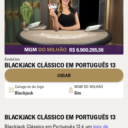
R$ 6.900.295,56
Evolution
BLACKJACK CLÁSSICO EM PORTUGUÊS 13
JOGAR
Categoria do Jogo
MGM DO MILHÃO
Blackjack
Sim
BLACKJACK CLÁSSICO EM PORTUGUÊS 13
Blackjack Clássico em Português 13 é um
jogo de