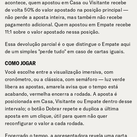
acontece, quem apostou em Casa ou Visitante recebe
de volta 50% do valor apostado na posição principal —
não perde a aposta inteira, mas também não recebe
pagamento adicional. Quem apostou em Empate recebe
11:1 sobre o valor apostado nessa posição.
Essa devolução parcial é o que distingue o Empate aqui
de um simples "perde tudo" em caso de cartas iguais.
COMO JOGAR
Você escolhe entre a visualização imersiva, com
cronômetro, ou a clássica, com semáforo — luz verde
libera as apostas, amarela avisa que o tempo está
acabando, vermelha encerra a rodada. A aposta é
posicionada em Casa, Visitante ou Empate dentro desse
intervalo; o botão Dobrar repete e duplica a última
aposta em um clique, útil para quem não quer
reconfigurar o valor a cada rodada.
Encerrado o tempo, a apresentadora revela uma carta