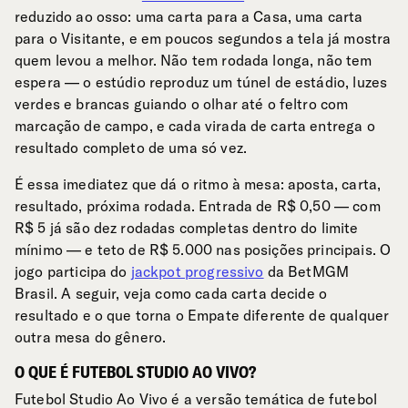
reduzido ao osso: uma carta para a Casa, uma carta
para o Visitante, e em poucos segundos a tela já mostra
quem levou a melhor. Não tem rodada longa, não tem
espera — o estúdio reproduz um túnel de estádio, luzes
verdes e brancas guiando o olhar até o feltro com
marcação de campo, e cada virada de carta entrega o
resultado completo de uma só vez.
É essa imediatez que dá o ritmo à mesa: aposta, carta,
resultado, próxima rodada. Entrada de R$ 0,50 — com
R$ 5 já são dez rodadas completas dentro do limite
mínimo — e teto de R$ 5.000 nas posições principais. O
jogo participa do
jackpot progressivo
da BetMGM
Brasil. A seguir, veja como cada carta decide o
resultado e o que torna o Empate diferente de qualquer
outra mesa do gênero.
O QUE É FUTEBOL STUDIO AO VIVO?
Futebol Studio Ao Vivo é a versão temática de futebol