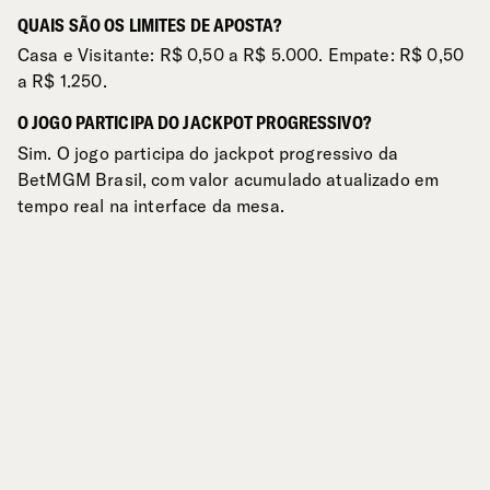
QUAIS SÃO OS LIMITES DE APOSTA?
Casa e Visitante: R$ 0,50 a R$ 5.000. Empate: R$ 0,50
a R$ 1.250.
O JOGO PARTICIPA DO JACKPOT PROGRESSIVO?
Sim. O jogo participa do jackpot progressivo da
BetMGM Brasil, com valor acumulado atualizado em
tempo real na interface da mesa.