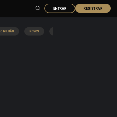
ENTRAR
REGISTRAR
O MILHÃO
NOVOS
MGM EXCLUSIVOS
BINGO AO VIVO