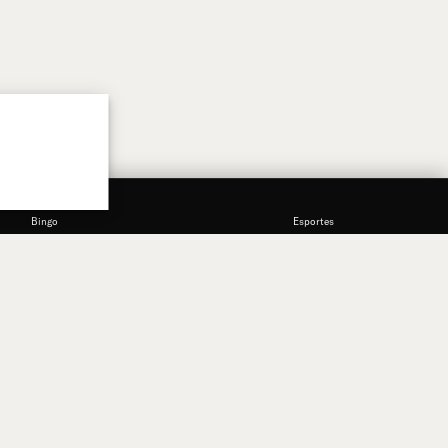
Bingo
Esportes