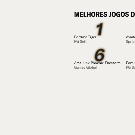
MELHORES JOGOS D
1
Fortune Tiger
Aviat
PG Soft
Sprib
6
Area Link Phoenix Firestorm
Fort
Games Global
PG So