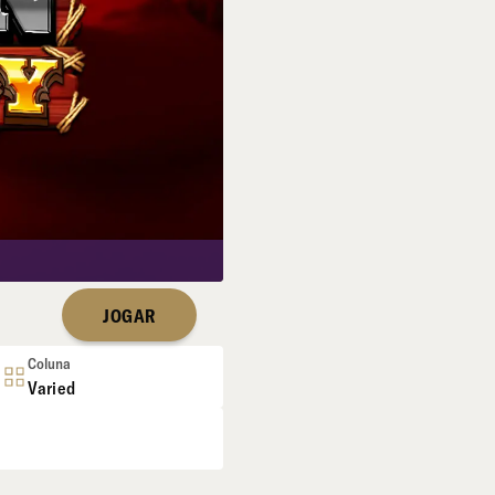
JOGAR
Coluna
Varied