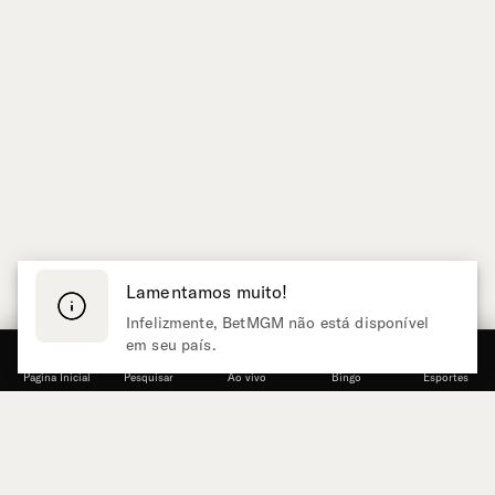
Lamentamos muito!
Infelizmente, BetMGM não está disponível
em seu país.
Página Inicial
Pesquisar
Ao vivo
Bingo
Esportes