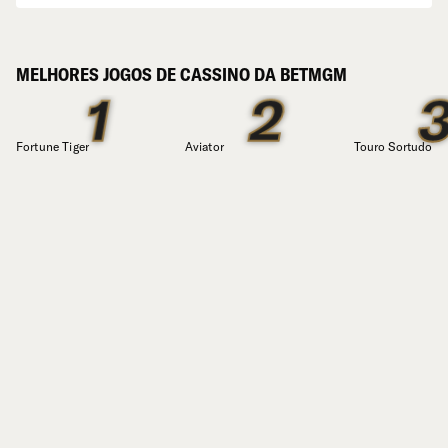
MELHORES JOGOS DE CASSINO DA BETMGM
1
2
Fortune Tiger
Aviator
Touro Sortudo