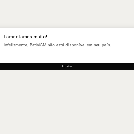
Lamentamos muito!
Infelizmente, BetMGM não está disponível em seu país.
Ao vivo
Trazido para você por
BAIXE O APLICATIVO BETMGM BRASIL