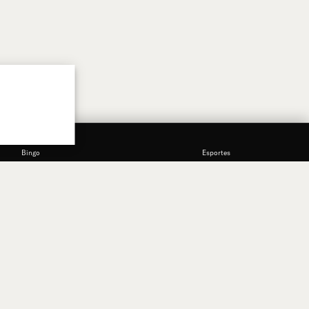
Bingo
Esportes