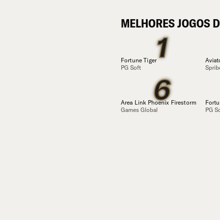
MELHORES JOGOS D
1
Fortune Tiger
Aviat
PG Soft
Sprib
6
Area Link Phoenix Firestorm
Fort
Games Global
PG So