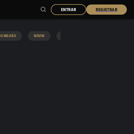
ENTRAR
REGISTRAR
O MILHÃO
NOVOS
MGM EXCLUSIVOS
BINGO AO VIVO