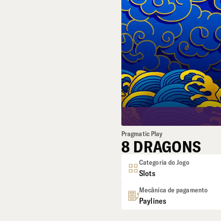
Pragmatic Play
8 DRAGONS
Categoria do Jogo
Slots
Mecânica de pagamento
Paylines