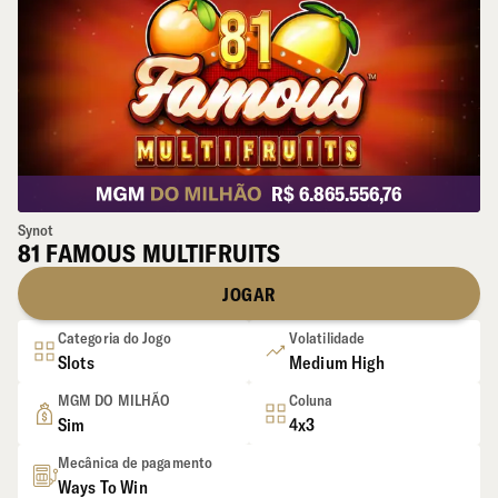
R$ 6.865.556,76
Synot
81 FAMOUS MULTIFRUITS
JOGAR
Categoria do Jogo
Volatilidade
Slots
Medium High
MGM DO MILHÃO
Coluna
Sim
4x3
Mecânica de pagamento
Ways To Win