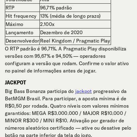
RTP
96,71% padrão
Hit frequency
13% (média de longo prazo)
Máximo
2.100x
Lançamento
Dezembro de 2020
Desenvolvedor
Reel Kingdom / Pragmatic Play
O RTP padrão é 96,71%. A Pragmatic Play disponibiliza
versões com 95,67% e 94,50% — operadores
configuram a versão que rodam. Confirme o valor ativo
no painel de informações antes de jogar.
JACKPOT
Big Bass Bonanza participa do
jackpot
progressivo da
BetMGM Brasil. Para participar, a aposta mínima é de
R$0,50 por rodada. Quatro níveis com valores mínimos
garantidos: MEGA R$3.000.000 / MAJOR R$10.000 /
MINOR R$300 / MINI R$10. Ativação por gerador de
números aleatórios certificado — ative ou desative pelo
botão na parte inferior da tela do jogo.