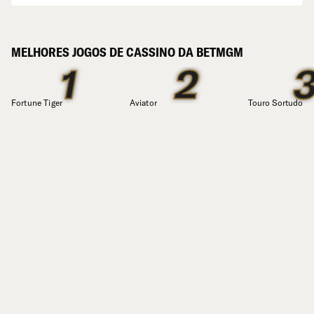
MELHORES JOGOS DE CASSINO DA BETMGM
1
2
Fortune Tiger
Aviator
Touro Sortudo