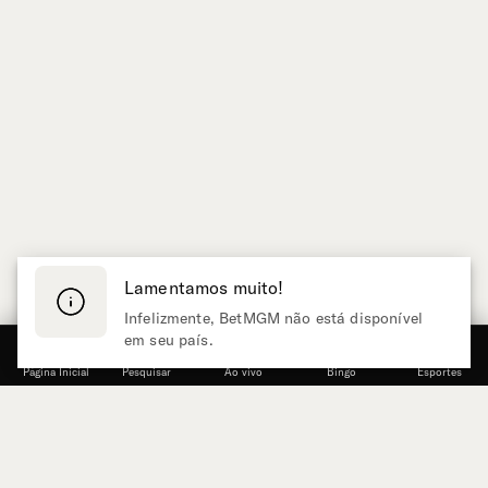
Lamentamos muito!
Infelizmente, BetMGM não está disponível
em seu país.
Página Inicial
Pesquisar
Ao vivo
Bingo
Esportes