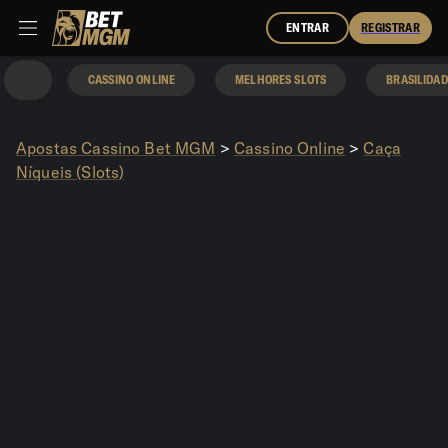
ENTRAR
REGISTRAR
CASSINO ONLINE
MELHORES SLOTS
BRASILIDAD
Apostas Cassino Bet MGM
>
Cassino Online
>
Caça
Níqueis (Slots)