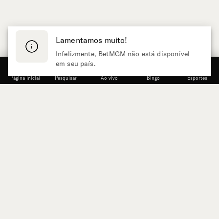
Lamentamos muito!
Infelizmente, BetMGM não está disponível
em seu país.
Página Inicial
Pesquisar
Ao vivo
Bingo
Esportes
Trazido para você por
BAIXE O APLICATIVO BETMGM BRASIL