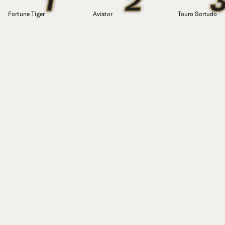
1
2
Fortune Tiger
Aviator
Touro Sortudo