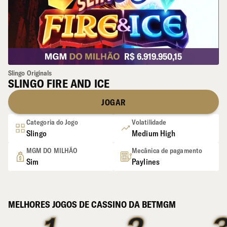
R$ 6.919.950,15
Slingo Originals
SLINGO FIRE AND ICE
JOGAR
Categoria do Jogo
Volatilidade
Slingo
Medium High
MGM DO MILHÃO
Mecânica de pagamento
Sim
Paylines
MELHORES JOGOS DE CASSINO DA BETMGM