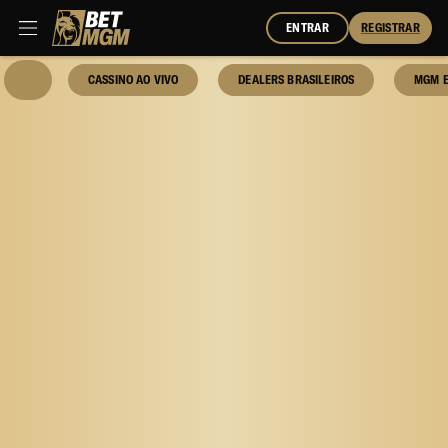
ENTRAR
REGISTRAR
CASSINO AO VIVO
DEALERS BRASILEIROS
MGM E