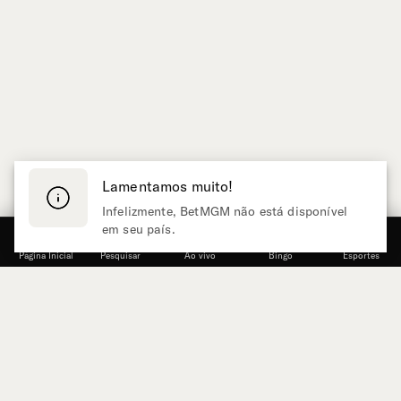
Lamentamos muito!
Infelizmente, BetMGM não está disponível
em seu país.
Página Inicial
Pesquisar
Ao vivo
Bingo
Esportes
Trazido para você por