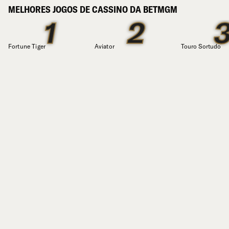
MELHORES JOGOS DE CASSINO DA BETMGM
1
2
Fortune Tiger
Aviator
Touro Sortudo