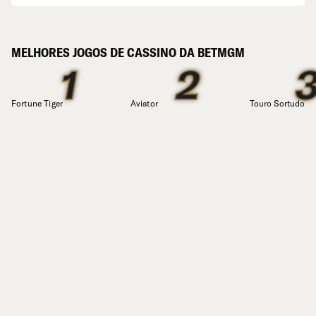
MELHORES JOGOS DE CASSINO DA BETMGM
1
2
Fortune Tiger
Aviator
Touro Sortudo