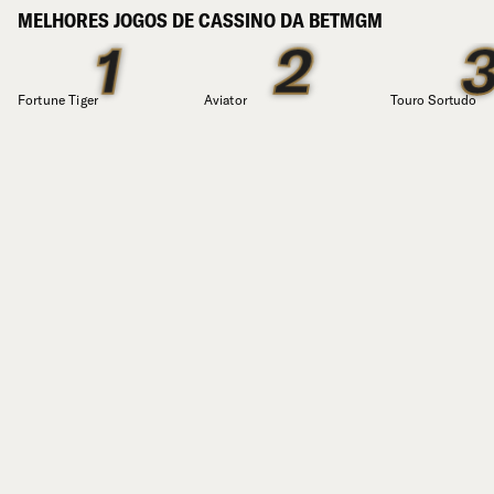
MELHORES JOGOS DE CASSINO DA BETMGM
1
2
Fortune Tiger
Aviator
Touro Sortudo