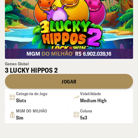
R$ 6.902.039,16
Games Global
3 LUCKY HIPPOS 2
JOGAR
Categoria do Jogo
Volatilidade
Slots
Medium High
MGM DO MILHÃO
Coluna
Sim
5x3