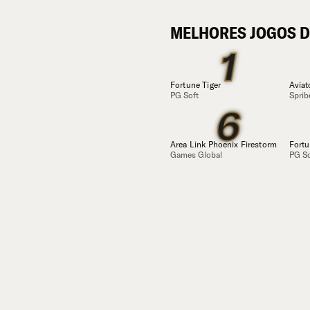
MELHORES JOGOS D
1
Fortune Tiger
Aviat
PG Soft
Sprib
6
Area Link Phoenix Firestorm
Fort
Games Global
PG So