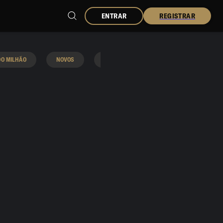
ENTRAR
REGISTRAR
O MILHÃO
NOVOS
MGM EXCLUSIVOS
BINGO AO VIVO