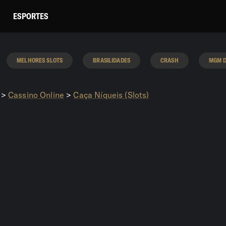
ESPORTES
MELHORES SLOTS
BRASILIDADES
CRASH
MGM D
>
Cassino Online
>
Caça Níqueis (Slots)