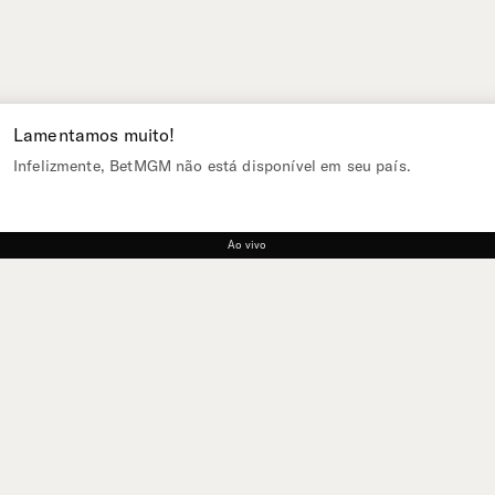
Lamentamos muito!
Infelizmente, BetMGM não está disponível em seu país.
Ao vivo
Trazido para você por
BAIXE O APLICATIVO BETMGM BRASIL