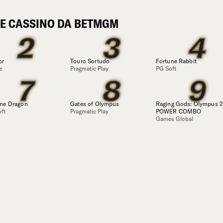
E CASSINO DA BETMGM
2
3
4
or
Touro Sortudo
Fortune Rabbit
e
Pragmatic Play
PG Soft
7
8
9
une Dragon
Gates of Olympus
Raging Gods: Olympus 2
ft
Pragmatic Play
POWER COMBO
Games Global