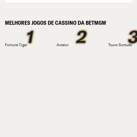
MELHORES JOGOS DE CASSINO DA BETMGM
1
2
Fortune Tiger
Aviator
Touro Sortudo