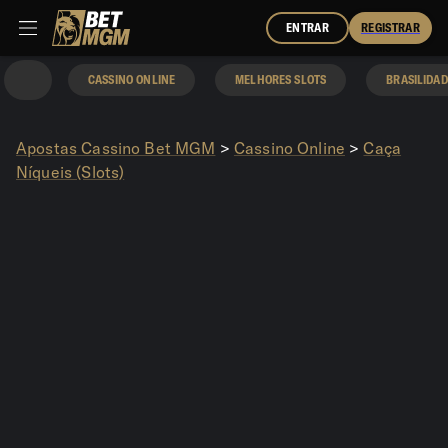
ENTRAR
REGISTRAR
CASSINO ONLINE
MELHORES SLOTS
BRASILIDAD
Apostas Cassino Bet MGM
>
Cassino Online
>
Caça
Níqueis (Slots)