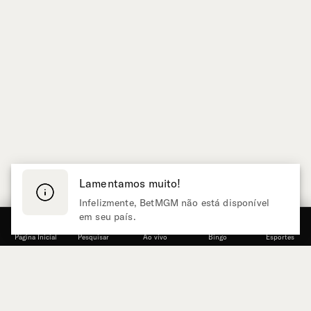
Lamentamos muito!
Infelizmente, BetMGM não está disponível
em seu país.
Página Inicial
Pesquisar
Ao vivo
Bingo
Esportes