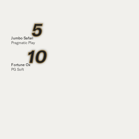
5
Jumbo Safari
Pragmatic Play
10
Fortune Ox
PG Soft