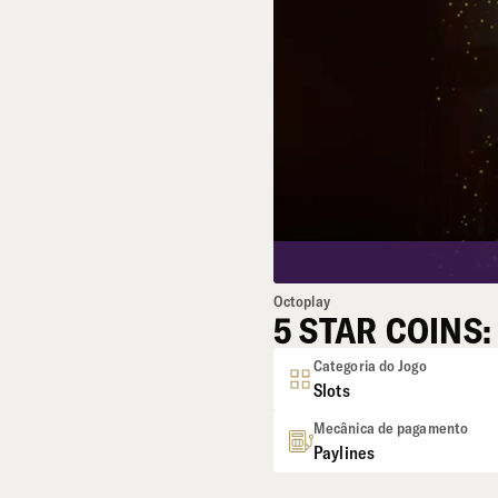
Octoplay
5 STAR COINS:
Categoria do Jogo
Slots
Mecânica de pagamento
Paylines