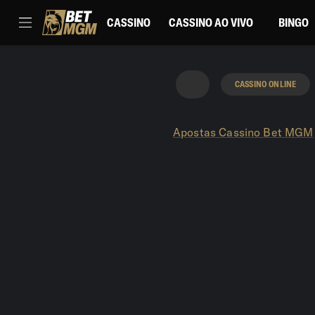
CASSINO
CASSINO AO VIVO
BINGO
CASSINO ONLINE
Apostas Cassino Bet MGM