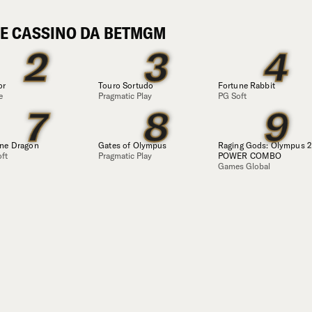
E CASSINO DA BETMGM
2
3
4
or
Touro Sortudo
Fortune Rabbit
e
Pragmatic Play
PG Soft
7
8
9
une Dragon
Gates of Olympus
Raging Gods: Olympus 2
ft
Pragmatic Play
POWER COMBO
Games Global