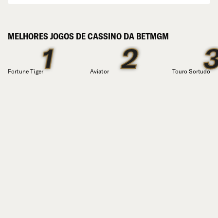
MELHORES JOGOS DE CASSINO DA BETMGM
1
2
Fortune Tiger
Aviator
Touro Sortudo