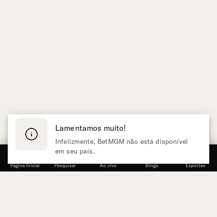
Lamentamos muito!
Infelizmente, BetMGM não está disponível
em seu país.
Página Inicial
Pesquisar
Ao vivo
Bingo
Esportes