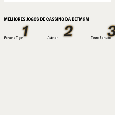
MELHORES JOGOS DE CASSINO DA BETMGM
1
2
Fortune Tiger
Aviator
Touro Sortudo