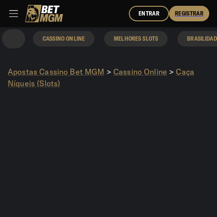
ENTRAR
REGISTRAR
CASSINO ONLINE
MELHORES SLOTS
BRASILIDAD
Apostas Cassino Bet MGM
>
Cassino Online
>
Caça
Níqueis (Slots)