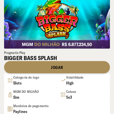
R$ 6.877.234,50
Pragmatic Play
BIGGER BASS SPLASH
JOGAR
Categoria do Jogo
Volatilidade
Slots
High
MGM DO MILHÃO
Coluna
Sim
5x3
Mecânica de pagamento
Paylines