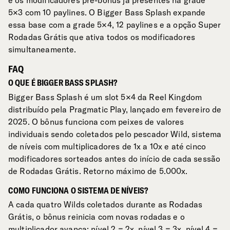
5×3 com 10 paylines. O Bigger Bass Splash expande
essa base com a grade 5×4, 12 paylines e a opção Super
Rodadas Grátis que ativa todos os modificadores
simultaneamente.
FAQ
O QUE É BIGGER BASS SPLASH?
Bigger Bass Splash é um slot 5×4 da Reel Kingdom
distribuído pela Pragmatic Play, lançado em fevereiro de
2025. O bônus funciona com peixes de valores
individuais sendo coletados pelo pescador Wild, sistema
de níveis com multiplicadores de 1x a 10x e até cinco
modificadores sorteados antes do início de cada sessão
de Rodadas Grátis. Retorno máximo de 5.000x.
COMO FUNCIONA O SISTEMA DE NÍVEIS?
A cada quatro Wilds coletados durante as Rodadas
Grátis, o bônus reinicia com novas rodadas e o
multiplicador avança: nível 2 = 2x, nível 3 = 3x, nível 4 =