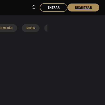
ENTRAR
REGISTRAR
O MILHÃO
NOVOS
MGM EXCLUSIVOS
BINGO AO VIVO