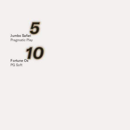
5
Jumbo Safari
Pragmatic Play
10
Fortune Ox
PG Soft