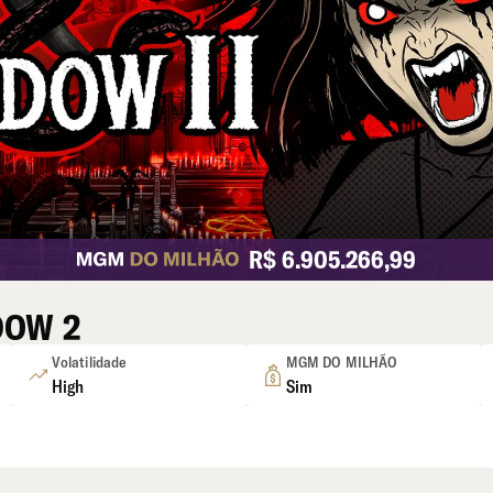
R$ 6.905.266,99
DOW 2
Volatilidade
MGM DO MILHÃO
High
Sim