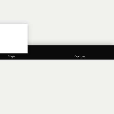
Bingo
Esportes