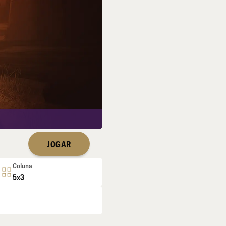
JOGAR
Coluna
5x3