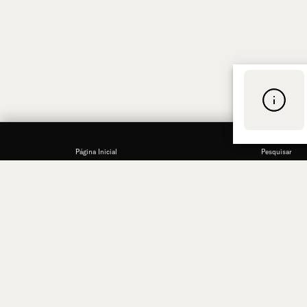
Página Inicial
Pesquisar