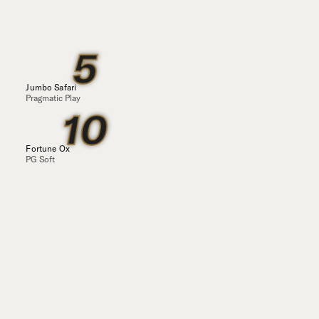
5
Jumbo Safari
Pragmatic Play
10
Fortune Ox
PG Soft