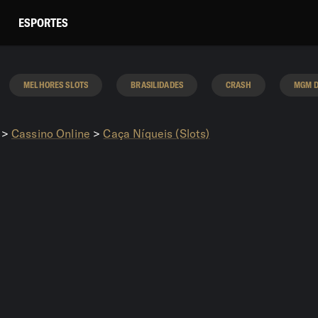
ESPORTES
MELHORES SLOTS
BRASILIDADES
CRASH
MGM D
>
Cassino Online
>
Caça Níqueis (Slots)