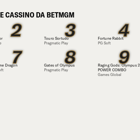
E CASSINO DA BETMGM
2
3
4
or
Touro Sortudo
Fortune Rabbit
e
Pragmatic Play
PG Soft
7
8
9
une Dragon
Gates of Olympus
Raging Gods: Olympus 2
ft
Pragmatic Play
POWER COMBO
Games Global