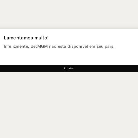
Lamentamos muito!
Infelizmente, BetMGM não está disponível em seu país.
Ao vivo
Trazido para você por
BAIXE O APLICATIVO BETMGM BRASIL