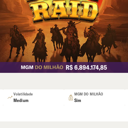
R$ 6.894.174,85
Volatilidade
MGM DO MILHÃO
Medium
Sim