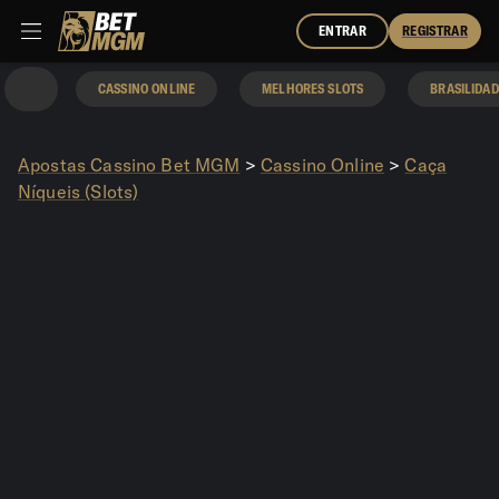
ENTRAR
REGISTRAR
CASSINO ONLINE
MELHORES SLOTS
BRASILIDAD
Apostas Cassino Bet MGM
>
Cassino Online
>
Caça
Níqueis (Slots)