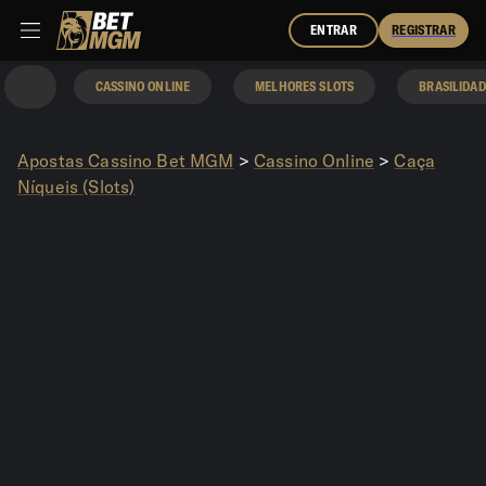
ENTRAR
REGISTRAR
CASSINO ONLINE
MELHORES SLOTS
BRASILIDAD
Apostas Cassino Bet MGM
>
Cassino Online
>
Caça
Níqueis (Slots)