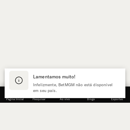
Lamentamos muito!
Infelizmente, BetMGM não está disponível
em seu país.
Página Inicial
Pesquisar
Ao vivo
Bingo
Esportes