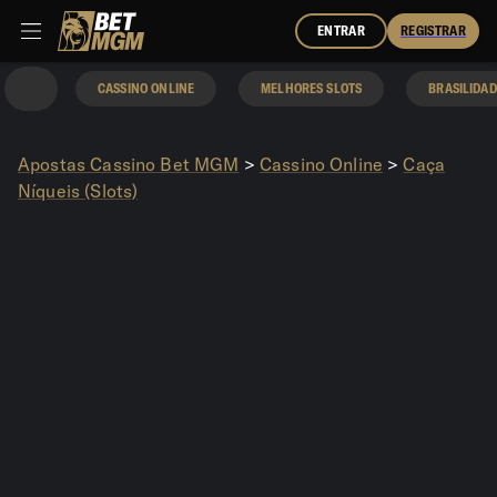
ENTRAR
REGISTRAR
CASSINO ONLINE
MELHORES SLOTS
BRASILIDAD
Apostas Cassino Bet MGM
>
Cassino Online
>
Caça
Níqueis (Slots)