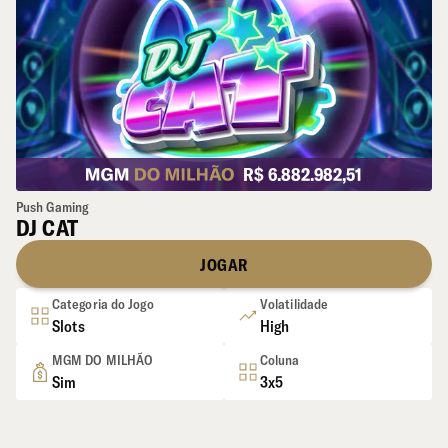
R$ 6.882.982,51
Push Gaming
DJ CAT
JOGAR
Categoria do Jogo
Volatilidade
Slots
High
MGM DO MILHÃO
Coluna
Sim
3x5