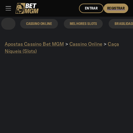
ENTRAR
REGISTRAR
CASSINO ONLINE
MELHORES SLOTS
BRASILIDAD
Apostas Cassino Bet MGM
>
Cassino Online
>
Caça
Níqueis (Slots)