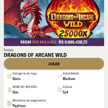
R$ 6.865.428,72
Foxium
DRAGONS OF ARCANE WILD
JOGAR
Categoria do Jogo
Volatilidade
Slots
Medium
MGM DO MILHÃO
Coluna
Sim
5x4
Mecânica de pagamento
Paylines