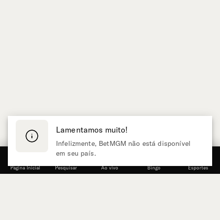
Lamentamos muito!
Infelizmente, BetMGM não está disponível
em seu país.
Página Inicial
Pesquisar
Ao vivo
Bingo
Esportes