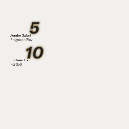
5
Jumbo Safari
Pragmatic Play
10
Fortune Ox
PG Soft