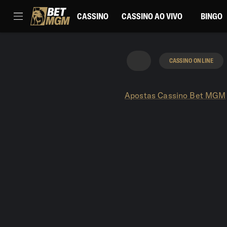
CASSINO
CASSINO AO VIVO
BINGO
CASSINO ONLINE
Apostas Cassino Bet MGM