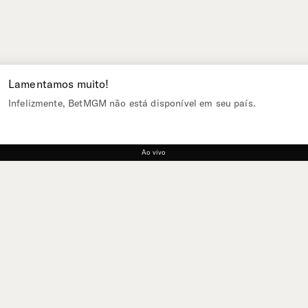
Lamentamos muito!
Infelizmente, BetMGM não está disponível em seu país.
Ao vivo
Trazido para você por
BAIXE O APLICATIVO BETMGM BRASIL