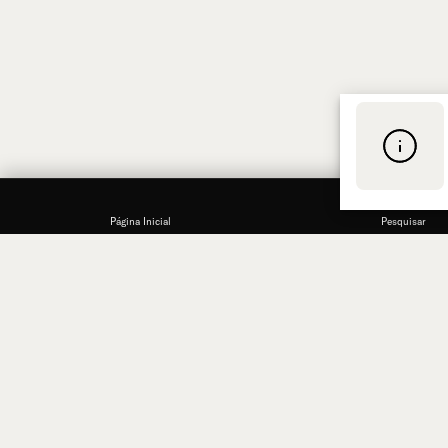
Página Inicial
Pesquisar