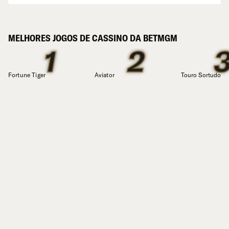
MELHORES JOGOS DE CASSINO DA BETMGM
1
2
Fortune Tiger
Aviator
Touro Sortudo