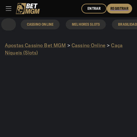
ENTRAR
REGISTRAR
CASSINO ONLINE
MELHORES SLOTS
BRASILIDAD
Apostas Cassino Bet MGM
>
Cassino Online
>
Caça
Níqueis (Slots)