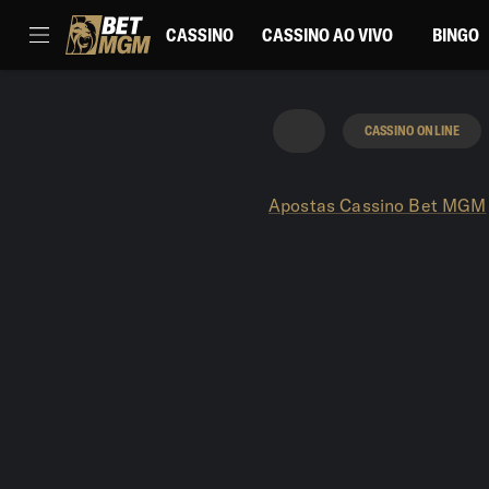
CASSINO
CASSINO AO VIVO
BINGO
CASSINO ONLINE
Apostas Cassino Bet MGM