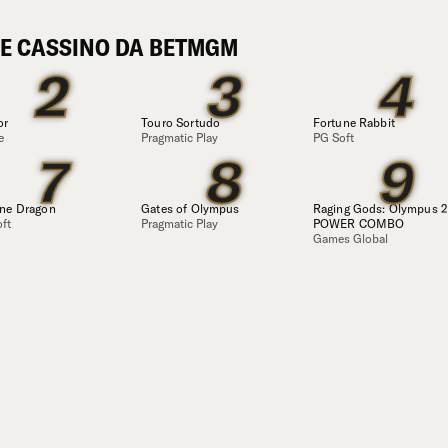
E CASSINO DA BETMGM
2
3
4
or
Touro Sortudo
Fortune Rabbit
e
Pragmatic Play
PG Soft
7
8
9
une Dragon
Gates of Olympus
Raging Gods: Olympus 2
ft
Pragmatic Play
POWER COMBO
Games Global