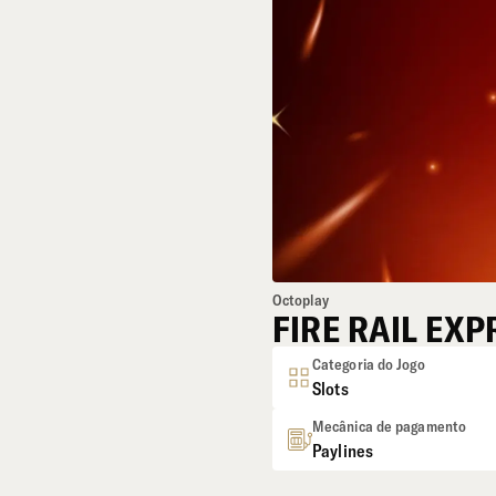
Octoplay
FIRE RAIL EXP
Categoria do Jogo
Slots
Mecânica de pagamento
Paylines