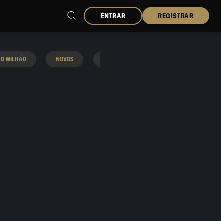
ENTRAR
REGISTRAR
O MILHÃO
NOVOS
MGM EXCLUSIVOS
BINGO AO VIVO