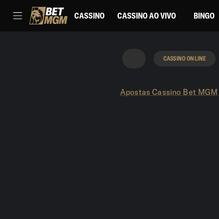
CASSINO
CASSINO AO VIVO
BINGO
CASSINO ONLINE
Apostas Cassino Bet MGM