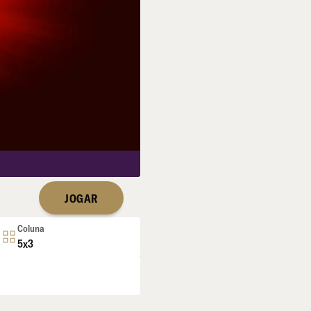
JOGAR
Coluna
5x3