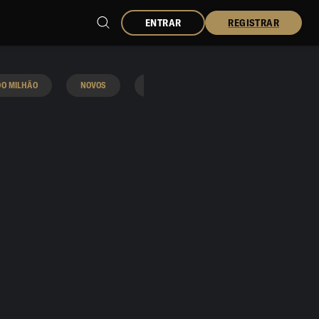
ENTRAR
REGISTRAR
O MILHÃO
NOVOS
MGM EXCLUSIVOS
BINGO AO VIVO