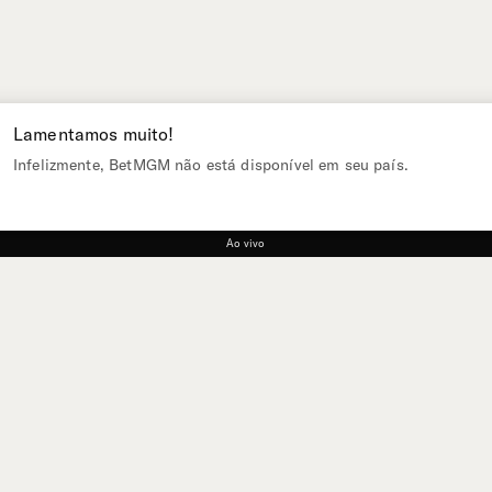
Lamentamos muito!
Infelizmente, BetMGM não está disponível em seu país.
Ao vivo
Trazido para você por
BAIXE O APLICATIVO BETMGM BRASIL