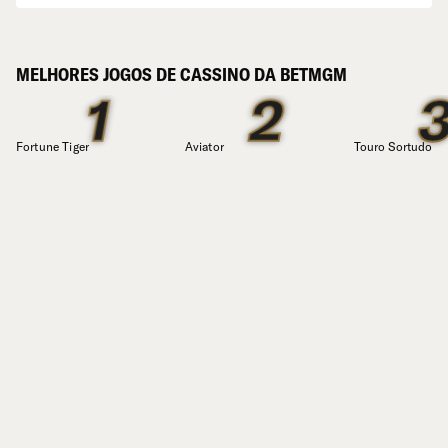
MELHORES JOGOS DE CASSINO DA BETMGM
1
2
Fortune Tiger
Aviator
Touro Sortudo