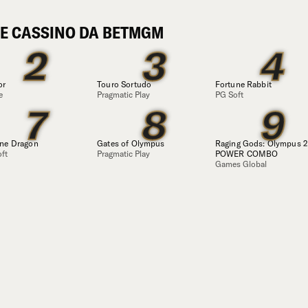
E CASSINO DA BETMGM
2
3
4
or
Touro Sortudo
Fortune Rabbit
e
Pragmatic Play
PG Soft
7
8
9
une Dragon
Gates of Olympus
Raging Gods: Olympus 2
ft
Pragmatic Play
POWER COMBO
Games Global