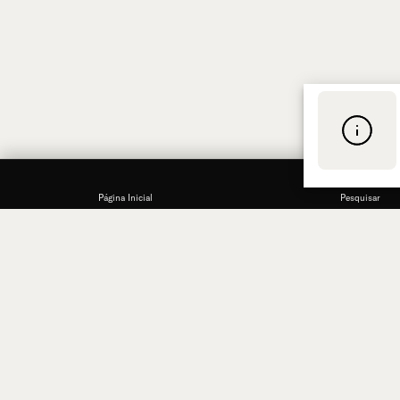
Página Inicial
Pesquisar