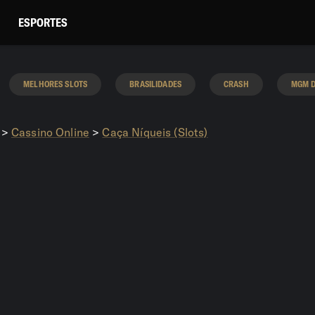
ESPORTES
MELHORES SLOTS
BRASILIDADES
CRASH
MGM D
>
Cassino Online
>
Caça Níqueis (Slots)